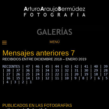
MENÚ
Mensajes anteriores 7
RECIBIDOS ENTRE DICIEMBRE 2018 – ENERO 2019
RECIENTES
 | 
47
 | 
46
 | 
45
 | 
44
 | 
43
 | 
42
 | 
41
 | 
40
 | 
39
| 
38
 | 
37
 | 
36
 | 
35
 | 
34
 | 
33
 | 
32
 | 
31
 | 
30
 | 
29
 | 
28
| 
27
 | 
26
 | 
25
 | 
24
 | 
23
 | 
22
 | 
21
 | 
20
 | 
19
 | 
18
 | 
17
| 
16
 | 
15
 | 
14
 | 
13
 | 
12
 | 
11
 | 
10
 | 
9
 | 
8
 | 
7
 | 
6
 | 
5
| 
4
 | 
3
 | 
2
 | 
1
PUBLICADOS EN LAS FOTOGRAFÍAS