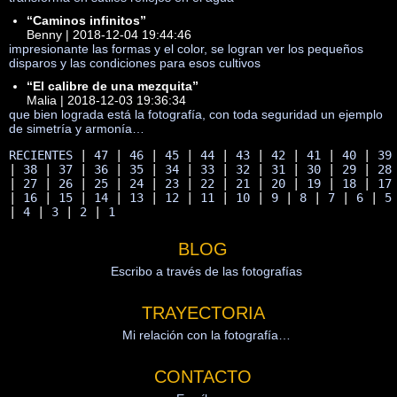
“Caminos infinitos”
Benny | 2018-12-04 19:44:46
impresionante las formas y el color, se logran ver los pequeños
disparos y las condiciones para esos cultivos
“El calibre de una mezquita”
Malia | 2018-12-03 19:36:34
que bien lograda está la fotografía, con toda seguridad un ejemplo
de simetría y armonía…
RECIENTES
 | 
47
 | 
46
 | 
45
 | 
44
 | 
43
 | 
42
 | 
41
 | 
40
 | 
39
| 
38
 | 
37
 | 
36
 | 
35
 | 
34
 | 
33
 | 
32
 | 
31
 | 
30
 | 
29
 | 
28
| 
27
 | 
26
 | 
25
 | 
24
 | 
23
 | 
22
 | 
21
 | 
20
 | 
19
 | 
18
 | 
17
| 
16
 | 
15
 | 
14
 | 
13
 | 
12
 | 
11
 | 
10
 | 
9
 | 
8
 | 
7
 | 
6
 | 
5
| 
4
 | 
3
 | 
2
 | 
1
BLOG
Escribo a través de las fotografías
TRAYECTORIA
Mi relación con la fotografía…
CONTACTO