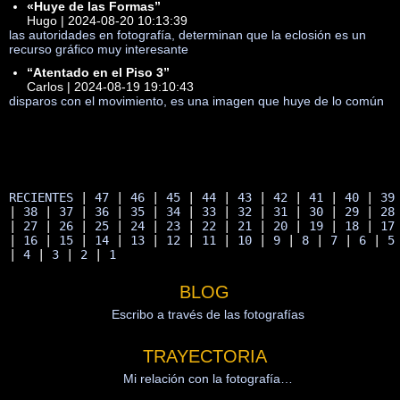
«Huye de las Formas”
Hugo | 2024-08-20 10:13:39
las autoridades en fotografía, determinan que la eclosión es un
recurso gráfico muy interesante
“Atentado en el Piso 3”
Carlos | 2024-08-19 19:10:43
disparos con el movimiento, es una imagen que huye de lo común
RECIENTES
 | 
47
 | 
46
 | 
45
 | 
44
 | 
43
 | 
42
 | 
41
 | 
40
 | 
39
| 
38
 | 
37
 | 
36
 | 
35
 | 
34
 | 
33
 | 
32
 | 
31
 | 
30
 | 
29
 | 
28
| 
27
 | 
26
 | 
25
 | 
24
 | 
23
 | 
22
 | 
21
 | 
20
 | 
19
 | 
18
 | 
17
| 
16
 | 
15
 | 
14
 | 
13
 | 
12
 | 
11
 | 
10
 | 
9
 | 
8
 | 
7
 | 
6
 | 
5
| 
4
 | 
3
 | 
2
 | 
1
BLOG
Escribo a través de las fotografías
TRAYECTORIA
Mi relación con la fotografía…