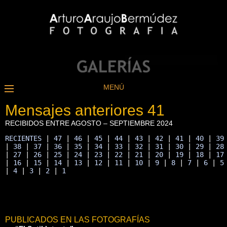
MENÚ
Mensajes anteriores 41
RECIBIDOS ENTRE AGOSTO – SEPTIEMBRE 2024
RECIENTES
 | 
47
 | 
46
 | 
45
 | 
44
 | 
43
 | 
42
 | 
41
 | 
40
 | 
39
| 
38
 | 
37
 | 
36
 | 
35
 | 
34
 | 
33
 | 
32
 | 
31
 | 
30
 | 
29
 | 
28
| 
27
 | 
26
 | 
25
 | 
24
 | 
23
 | 
22
 | 
21
 | 
20
 | 
19
 | 
18
 | 
17
| 
16
 | 
15
 | 
14
 | 
13
 | 
12
 | 
11
 | 
10
 | 
9
 | 
8
 | 
7
 | 
6
 | 
5
| 
4
 | 
3
 | 
2
 | 
1
PUBLICADOS EN LAS FOTOGRAFÍAS