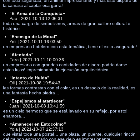
con toda seguridad, un animal impresionante y más este disparo de
la cámara al captar esa garra!
“El Arma de la Conquista»
Pao | 2021-10-13 12:06:31
toda una carga de simbolismos, armas de gran calibre cultural e
histórico
“Enemigo de la Moral”
Yoli | 2021-10-11 16:03:50
un empresario hotelero con esta temática, tiene el éxito asegurado!
“Atentado”
Fara | 2021-10-11 10:00:36
un empresario con grandes cantidades de dinero podría darse
estos lujos! impresionante la ejecución arquitectónica…
“Intento de Huída”
Oli | 2021-10-08 19:54:43
las formas contrastan con el color, es un despojo de la realidad, es
una fantasía hecha piedra…
“Espejismos al atardecer”
Juan | 2021-10-08 10:41:59
es un cielo hermoso que se está lavado en su reflejo, por esto!
enamora…
«Amanecer en Estocolmo”
Yola | 2021-10-07 12:37:13
que vista! toda una postal… una plaza, un puente, cualquier rincón
del mundo enmarcado con ese cielo es impresionante