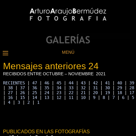
MENÚ
Mensajes anteriores 24
RECIBIDOS ENTRE OCTUBRE – NOVIEMBRE 2021
RECIENTES
 | 
47
 | 
46
 | 
45
 | 
44
 | 
43
 | 
42
 | 
41
 | 
40
 | 
39
| 
38
 | 
37
 | 
36
 | 
35
 | 
34
 | 
33
 | 
32
 | 
31
 | 
30
 | 
29
 | 
28
| 
27
 | 
26
 | 
25
 | 
24
 | 
23
 | 
22
 | 
21
 | 
20
 | 
19
 | 
18
 | 
17
| 
16
 | 
15
 | 
14
 | 
13
 | 
12
 | 
11
 | 
10
 | 
9
 | 
8
 | 
7
 | 
6
 | 
5
| 
4
 | 
3
 | 
2
 | 
1
PUBLICADOS EN LAS FOTOGRAFÍAS