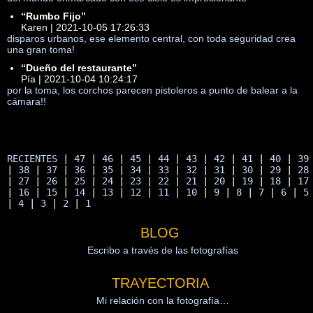
“Rumbo Fijo”
Karen | 2021-10-05 17:26:33
disparos urbanos, ese elemento central, con toda seguridad crea
una gran toma!
“Dueño del restaurante”
Pía | 2021-10-04 10:24:17
por la toma, los corchos parecen pistoleros a punto de balear a la
cámara!!
RECIENTES
 | 
47
 | 
46
 | 
45
 | 
44
 | 
43
 | 
42
 | 
41
 | 
40
 | 
39
| 
38
 | 
37
 | 
36
 | 
35
 | 
34
 | 
33
 | 
32
 | 
31
 | 
30
 | 
29
 | 
28
| 
27
 | 
26
 | 
25
 | 
24
 | 
23
 | 
22
 | 
21
 | 
20
 | 
19
 | 
18
 | 
17
| 
16
 | 
15
 | 
14
 | 
13
 | 
12
 | 
11
 | 
10
 | 
9
 | 
8
 | 
7
 | 
6
 | 
5
| 
4
 | 
3
 | 
2
 | 
1
BLOG
Escribo a través de las fotografías
TRAYECTORIA
Mi relación con la fotografía…