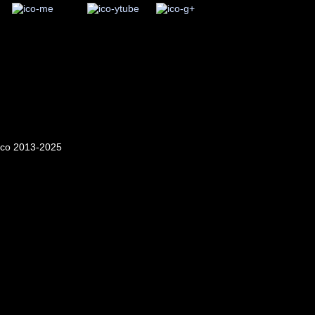
o transmitir, con toda seguridad, ya no sería igual. De un momento a
y en cambio si su luz desapareciera de repente, la imagen acabaría
huila de zaragoza, paisajes, coahuila, fotografo mexicano, flora,
s, quintana roo, lavado de dinero, atentado, plaza, q roo, caribe,
o, arma de fuego, polémico, enemigo, periódico, vecino, autoridades,