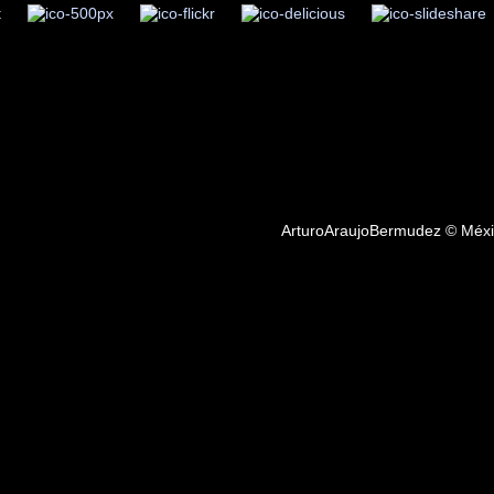
go será el tiempo alterando la luz y entonces, la historia que intent
lo iluminará todo con la intensidad de un disparo de arma de fuego 
 distorsionada.
bermudez, fotografo, Mexico, urbano, distrito federal, personas, df, coa
, cancun, fotografia, empresario, fauna, fotos, ciudad de mexico, objeto
caribe, restaurante, hotel, hospital, ejecución, dinero, despojo, dispar