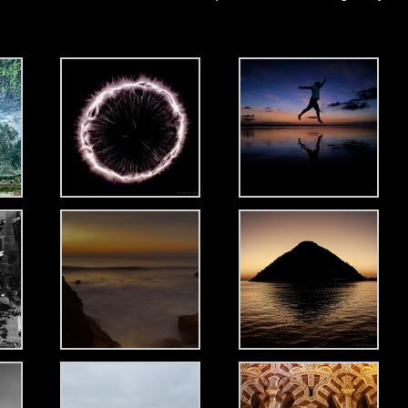
una ejecución deliberada de disparos visuales que buscan capturar la
ibre que mide la historia que se quiere contar.
nas a través del fotógrafo y llevar a la reflexión.
en las sombras. Es un juego de fuego y agua, contrastando un color
n contraste que se convierte en un enemigo para quienes buscan la
 contrastes, esta lucha visual es lo que da vida a una fotografía y la