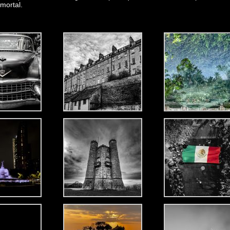
ía, los contrastes no son solo una cuestión de luces y sombras, sino 
ofunda detrás de lo que vemos. Cada uno de esos disparos tiene un cal
, muchas veces puede resultar polémica al abrir un diálogo con las perso
cia en la fotografía consigue revelar aquello que suele permanecer 
el frío lavado de tonos suaves, generando un choque de energías, u
la simplicidad en la imagen. Pero para quienes entienden el poder de los
nmortal.