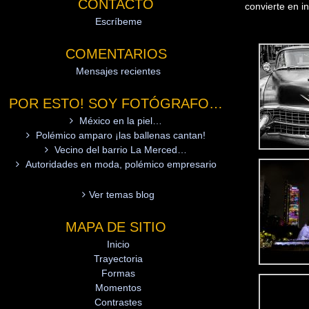
CONTACTO
Escríbeme
COMENTARIOS
Mensajes recientes
POR ESTO! SOY FOTÓGRAFO…
México en la piel…
Polémico amparo ¡las ballenas cantan!
Vecino del barrio La Merced…
Autoridades en moda, polémico empresario
En la fotograf
esencia más pr
Una fotografía
Ver temas blog
La transparen
saturado con 
MAPA DE SITIO
uniformidad o 
Inicio
convierte en i
Trayectoria
Formas
Momentos
Contrastes