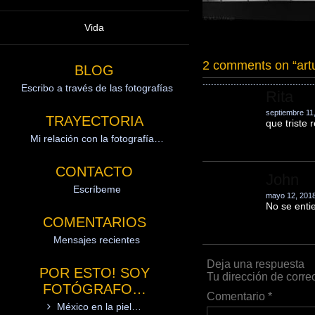
Vida
2 comments on “
art
BLOG
Escribo a través de las fotografías
Rita
septiembre 11
TRAYECTORIA
que triste
Mi relación con la fotografía…
CONTACTO
John
Escríbeme
mayo 12, 2018
No se enti
COMENTARIOS
Mensajes recientes
Deja una respuesta
POR ESTO! SOY
Tu dirección de corre
FOTÓGRAFO…
Comentario
*
México en la piel…