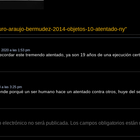
uro-araujo-bermudez-2014-objetos-10-atentado-ny
”
, 2020 a las 1:53 pm
 recordar este tremendo atentado, ya son 19 años de una ejecución ce
 a las 3:25 pm
ende porqué un ser humano hace un atentado contra otros, huye del 
o electrónico no será publicada.
Los campos obligatorios está