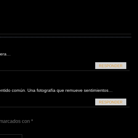
rtera…
RESPONDER
sentido común. Una fotografía que remueve sentimientos…
RESPONDER
n marcados con
*