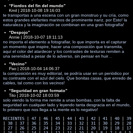
“Fiordos del fin del mundo”
Kmil | 2018-10-08 19:16:03
te transportas a una escena con un gran monstruo y su cría, como
estos grandes elefantes marinos de prominente nariz, por Esto! la
naturaleza y la imaginación se combinan en una gran fotografía!
“Despojo”
Annie | 2018-10-07 18:11:13
no importa el elemento a fotografiar, lo que importa es el capturar
un momento que inspire, hacer una composición que transmita,
aquí el color del atardecer y los contrastes de texturas remiten a
una serenidad a pesar de lo adverso, sin pensar en huir…
“Vecino”
Pao | 2018-10-04 14:06:37
la composición es muy editorial, se podría usar en un periódico por
su contraste con el azul del cielo. Que bonitas casas, que enredo de
cables, tal como con los vecinos!
“Seguridad en gran formato”
Tito | 2018-10-02 18:03:59
solo viendo la forma me remite a unas bombas, con la falta de
seguridad en cualquier lado y leyendo tanta desgracia en el mundo,
lo primero que nos llega a la mente es lo negativo!
RECIENTES
 | 
47
 | 
46
 | 
45
 | 
44
 | 
43
 | 
42
 | 
41
 | 
40
 | 
39
| 
38
 | 
37
 | 
36
 | 
35
 | 
34
 | 
33
 | 
32
 | 
31
 | 
30
 | 
29
 | 
28
| 
27
 | 
26
 | 
25
 | 
24
 | 
23
 | 
22
 | 
21
 | 
20
 | 
19
 | 
18
 | 
17
| 
16
 | 
15
 | 
14
 | 
13
 | 
12
 | 
11
 | 
10
 | 
9
 | 
8
 | 
7
 | 
6
 | 
5