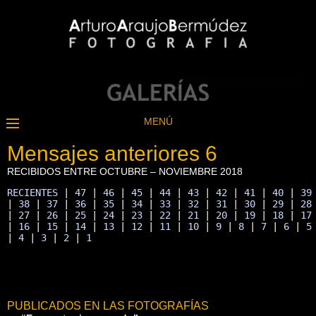
MENÚ
Mensajes anteriores 6
RECIBIDOS ENTRE OCTUBRE – NOVIEMBRE 2018
RECIENTES
 | 
47
 | 
46
 | 
45
 | 
44
 | 
43
 | 
42
 | 
41
 | 
40
 | 
39
| 
38
 | 
37
 | 
36
 | 
35
 | 
34
 | 
33
 | 
32
 | 
31
 | 
30
 | 
29
 | 
28
| 
27
 | 
26
 | 
25
 | 
24
 | 
23
 | 
22
 | 
21
 | 
20
 | 
19
 | 
18
 | 
17
| 
16
 | 
15
 | 
14
 | 
13
 | 
12
 | 
11
 | 
10
 | 
9
 | 
8
 | 
7
 | 
6
 | 
5
| 
4
 | 
3
 | 
2
 | 
1
PUBLICADOS EN LAS FOTOGRAFÍAS