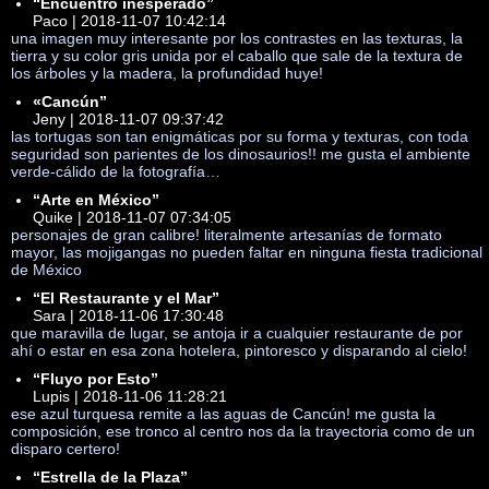
“Encuentro inesperado”
Paco | 2018-11-07 10:42:14
una imagen muy interesante por los contrastes en las texturas, la
tierra y su color gris unida por el caballo que sale de la textura de
los árboles y la madera, la profundidad huye!
«Cancún”
Jeny | 2018-11-07 09:37:42
las tortugas son tan enigmáticas por su forma y texturas, con toda
seguridad son parientes de los dinosaurios!! me gusta el ambiente
verde-cálido de la fotografía…
“Arte en México”
Quike | 2018-11-07 07:34:05
personajes de gran calibre! literalmente artesanías de formato
mayor, las mojigangas no pueden faltar en ninguna fiesta tradicional
de México
“El Restaurante y el Mar”
Sara | 2018-11-06 17:30:48
que maravilla de lugar, se antoja ir a cualquier restaurante de por
ahí o estar en esa zona hotelera, pintoresco y disparando al cielo!
“Fluyo por Esto”
Lupis | 2018-11-06 11:28:21
ese azul turquesa remite a las aguas de Cancún! me gusta la
composición, ese tronco al centro nos da la trayectoria como de un
disparo certero!
“Estrella de la Plaza”