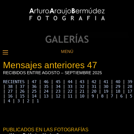
MENÚ
Mensajes anteriores 47
RECIBIDOS ENTRE AGOSTO – SEPTIEMBRE 2025
RECIENTES
 | 
47
 | 
46
 | 
45
 | 
44
 | 
43
 | 
42
 | 
41
 | 
40
 | 
39
| 
38
 | 
37
 | 
36
 | 
35
 | 
34
 | 
33
 | 
32
 | 
31
 | 
30
 | 
29
 | 
28
| 
27
 | 
26
 | 
25
 | 
24
 | 
23
 | 
22
 | 
21
 | 
20
 | 
19
 | 
18
 | 
17
| 
16
 | 
15
 | 
14
 | 
13
 | 
12
 | 
11
 | 
10
 | 
9
 | 
8
 | 
7
 | 
6
 | 
5
| 
4
 | 
3
 | 
2
 | 
1
PUBLICADOS EN LAS FOTOGRAFÍAS