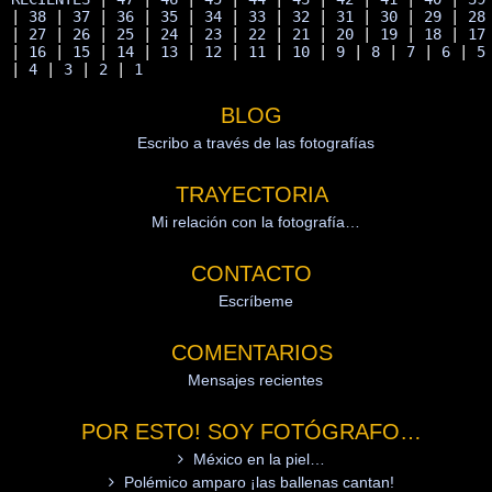
| 
38
 | 
37
 | 
36
 | 
35
 | 
34
 | 
33
 | 
32
 | 
31
 | 
30
 | 
29
 | 
28
| 
27
 | 
26
 | 
25
 | 
24
 | 
23
 | 
22
 | 
21
 | 
20
 | 
19
 | 
18
 | 
17
| 
16
 | 
15
 | 
14
 | 
13
 | 
12
 | 
11
 | 
10
 | 
9
 | 
8
 | 
7
 | 
6
 | 
5
| 
4
 | 
3
 | 
2
 | 
1
BLOG
Escribo a través de las fotografías
TRAYECTORIA
Mi relación con la fotografía…
CONTACTO
Escríbeme
COMENTARIOS
Mensajes recientes
POR ESTO! SOY FOTÓGRAFO…
México en la piel…
Polémico amparo ¡las ballenas cantan!