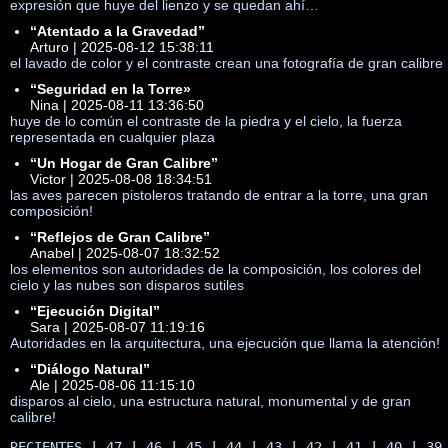
expresión que huye del lienzo y se quedan ahí…
“Atentado a la Gravedad”
Arturo | 2025-08-12 15:38:11
el lavado de color y el contraste crean una fotografía de gran calibre
“Seguridad en la Torre»
Nina | 2025-08-11 13:36:50
huye de lo común el contraste de la piedra y el cielo, la fuerza
representada en cualquier plaza
“Un Hogar de Gran Calibre”
Victor | 2025-08-08 18:34:51
las aves parecen pistoleros tratando de entrar a la torre, una gran
composición!
“Reflejos de Gran Calibre”
Anabel | 2025-08-07 18:32:52
los elementos son autoridades de la composición, los colores del
cielo y las nubes son disparos sutiles
“Ejecución Digital”
Sara | 2025-08-07 11:19:16
Autoridades en la arquitectura, una ejecución que llama la atención!
“Diálogo Natural”
Ale | 2025-08-06 11:15:10
disparos al cielo, una estructura natural, monumental y de gran
calibre!
RECIENTES
 | 
47
 | 
46
 | 
45
 | 
44
 | 
43
 | 
42
 | 
41
 | 
40
 | 
39