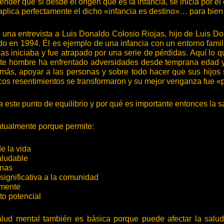
ender que si desde el origen que es la infancia, se inicia por e
aplica perfectamente el dicho «infancia es destino»… para bien
na entrevista a Luis Donaldo Colosio Riojas, hijo de Luis Don
do en 1994. Él es ejemplo de una infancia con un entorno famil
 iniciaba y fue atrapado por una serie de pérdidas. Aquí lo que
te hombre ha enfrentado adversidades desde temprana edad y 
emás, apoyar a las personas y sobre todo hacer que sus hijos 
icos resentimientos se transformaron y su mejor venganza fue «
este punto de equilibrio y por qué es importante entonces la 
tualmente porque permite:
de la vida
aludable
anas
 significativa a la comunidad
amente
to potencial
lud mental también es básica porque puede afectar la salud 