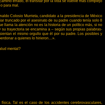
l camino errado, el transitar por la vida se vuelve más complejo
 o para mal.
aldo Colosio Murrieta, candidato a la presidencia de México
iar truncado por el asesinato de su padre cuando tenía solo 8
 llama la atención no es la historia de un político más, si no
su trayectoria se encamina a – según sus propias palabras-
sientan el mismo orgullo que él por su padre. Los posibles y
perdonar a quienes lo hirieron…».
salud mental?
física. Tal es el caso de los accidentes cerebrovasculares,