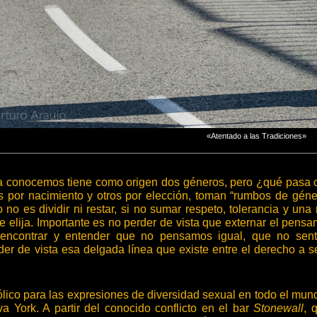
«Atentado a las Tradiciones»
 conocemos tiene como origen dos géneros, pero ¿qué pasa c
por nacimiento y otros por elección, toman “rumbos de género
 no es dividir ni restar, si no sumar respeto, tolerancia y u
e elija. Importante es no perder de vista que externar el pensa
 encontrar y entender que no pensamos igual, que no sent
der de vista esa delgada línea que existe entre el derecho a 
lico para las expresiones de diversidad sexual en todo el mun
a York. A partir del conocido conflicto en el bar
Stonewall
, 