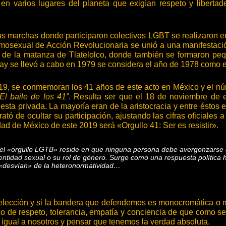
en varios lugares del planeta que exigían respeto y liberta
s marchas donde participaron colectivos LGBT se realizaron en 
omosexual de Acción Revolucionaria se unió a una manifestac
 de la matanza de Tlatelolco, donde también se formaron peq
 gay se llevó a cabo en 1979 se considera el año de 1978 como 
19, se conmemoran los 41 años de este acto en México y el nú
“El baile de los 41”
. Resulta ser que el 18 de noviembre de 
iesta privada. La mayoría eran de la aristocracia y entre éstos e
trató de ocultar su participación, ajustando las cifras oficiales
ad de México de este 2019 será «Orgullo 41: Ser es resistir».
el «orgullo LGTB» reside en que ninguna persona debe avergonzarse de
dentidad sexual o su rol de género. Surge como una respuesta política h
 «desvían» de la heteronormatividad…
elección y si la bandera que defendemos es monocromática o mu
ásico de respeto, tolerancia, empatía y conciencia de que co
s igual a nosotros y pensar que tenemos la verdad absoluta.