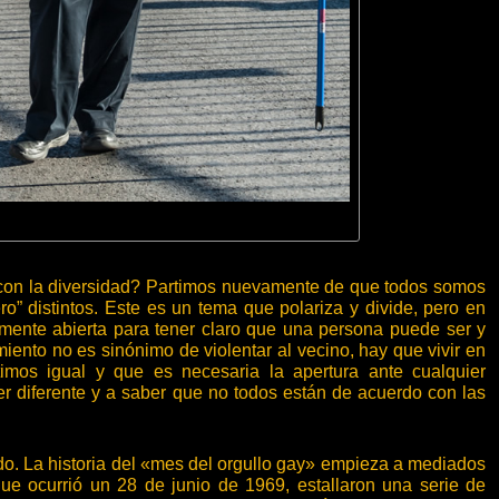
on la diversidad? Partimos nuevamente de que todos somos
” distintos. Este es un tema que polariza y divide, pero en
na mente abierta para tener claro que una persona puede ser y
miento no es sinónimo de violentar al vecino, hay que vivir en
imos igual y que es necesaria la apertura ante cualquier
ser diferente y a saber que no todos están de acuerdo con las
do. La historia del «mes del orgullo gay» empieza a mediados
que ocurrió un 28 de junio de 1969, estallaron una serie de