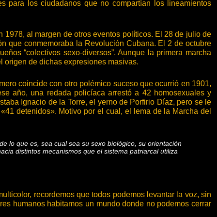
des para los ciudadanos que no compartían los lineamientos
1978, al margen de otros eventos políticos. El 28 de julio de
ión que conmemoraba la Revolución Cubana. El 2 de octubre
ueños “colectivos sexo-diversos”. Aunque la primera marcha
el origen de dichas expresiones masivas.
mero coincide con otro polémico suceso que ocurrió en 1901,
ese año, una redada policíaca arrestó a 42 homosexuales y
staba Ignacio de la Torre, el yerno de Porfirio Díaz, pero se le
 a «41 detenidos». Motivo por el cual, el lema de la Marcha del
 lo que es, sea cual sea su sexo biológico, su orientación
acia distintos mecanismos que el sistema patriarcal utiliza
lticolor, recordemos que todos podemos levantar la voz, sin
mo seres humanos habitamos un mundo donde no podemos cerrar