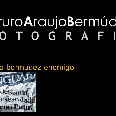
ujo-bermudez-enemigo