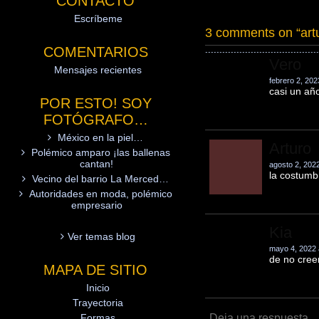
CONTACTO
Escríbeme
3 comments on “
ar
COMENTARIOS
Vero
Mensajes recientes
febrero 2, 202
casi un añ
POR ESTO! SOY
FOTÓGRAFO…
México en la piel…
Arturo
Polémico amparo ¡las ballenas
cantan!
agosto 2, 202
la costumb
Vecino del barrio La Merced…
Autoridades en moda, polémico
empresario
Kia
Ver temas blog
mayo 4, 2022 
de no creer
MAPA DE SITIO
Inicio
Trayectoria
Deja una respuesta
Formas