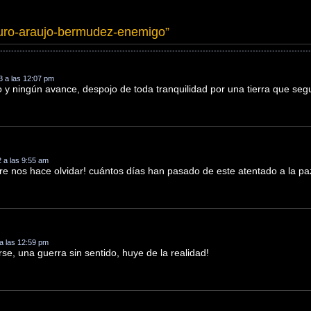
turo-araujo-bermudez-enemigo
”
3 a las 12:07 pm
o y ningún avance, despojo de toda tranquilidad por una tierra que seg
2 a las 9:55 am
re nos hace olvidar! cuántos días han pasado de este atentado a la pa
a las 12:59 pm
se, una guerra sin sentido, huye de la realidad!