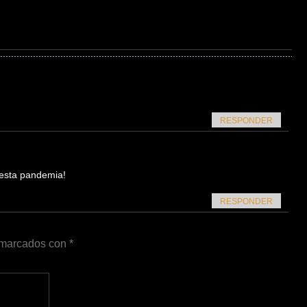
RESPONDER
 esta pandemia!
RESPONDER
n marcados con
*