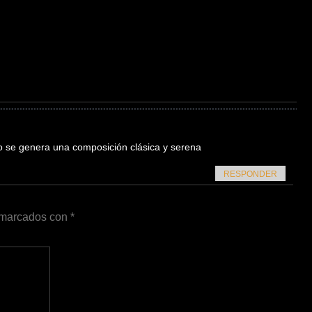
sto se genera una composición clásica y serena
RESPONDER
n marcados con
*