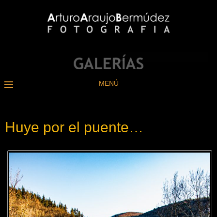
MENÚ
Huye por el puente…