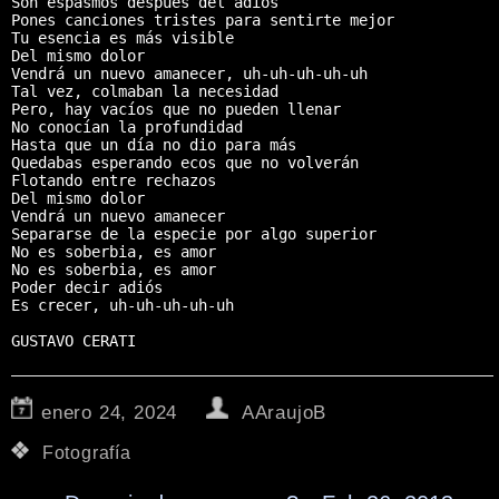
Son espasmos después del adiós

Pones canciones tristes para sentirte mejor

Tu esencia es más visible

Del mismo dolor

Vendrá un nuevo amanecer, uh-uh-uh-uh-uh

Tal vez, colmaban la necesidad

Pero, hay vacíos que no pueden llenar

No conocían la profundidad

Hasta que un día no dio para más

Quedabas esperando ecos que no volverán

Flotando entre rechazos

Del mismo dolor

Vendrá un nuevo amanecer

Separarse de la especie por algo superior

No es soberbia, es amor

No es soberbia, es amor

Poder decir adiós

Es crecer, uh-uh-uh-uh-uh

GUSTAVO CERATI
enero 24, 2024
AAraujoB
Fotografía