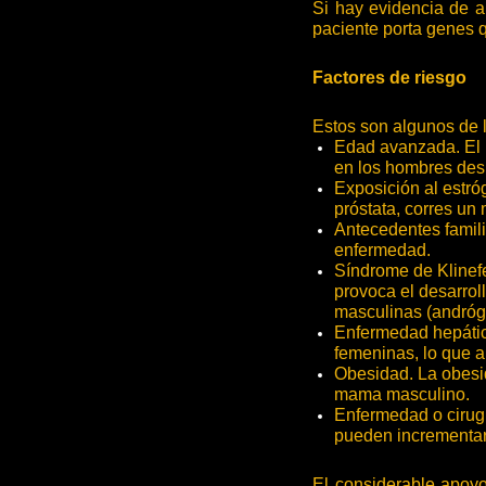
Si hay evidencia de a
paciente porta genes 
Factores de riesgo
Estos son algunos de 
Edad avanzada. El 
en los hombres des
Exposición al estró
próstata, corres u
Antecedentes famili
enfermedad.
Síndrome de Klinefe
provoca el desarrol
masculinas (andróg
Enfermedad hepátic
femeninas, lo que 
Obesidad. La obesid
mama masculino.
Enfermedad o cirugía
pueden incrementar
El considerable apoyo