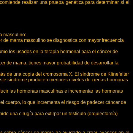
comiende realizar una prueba genética para determinar si el
a masculino:
er de mama masculino se diagnostica con mayor frecuencia
omo los usados en la terapia hormonal para el cáncer de
cer de mama, tienes mayor probabilidad de desarrollar la
más de una copia del cromosoma X. El síndrome de Klinefelter
 este síndrome producen menores niveles de ciertas hormonas
ducir las hormonas masculinas e incrementar las hormonas
el cuerpo, lo que incrementa el riesgo de padecer cáncer de
nido una cirugía para extirpar un testículo (orquiectomía)
ones sobre cáncer de mama ha ayudado a crear avances en el