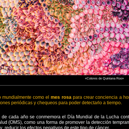
«Colores de Quintana Roo»
do mundialmente como el
mes rosa
para crear conciencia a ho
iones periódicas y chequeos para poder detectarlo a tiempo.
e de cada año se conmemora el Día Mundial de la Lucha cont
lud (OMS), como una forma de promover la detección temprana
y reducir los efectos negativos de este tipo de cáncer.