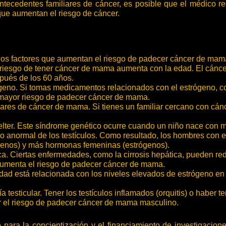
ntecedentes familiares de cáncer, es posible que el médico re
que aumentan el riesgo de cáncer.
los factores que aumentan el riesgo de padecer cáncer de mam
riesgo de tener cáncer de mama aumenta con la edad. El cánc
pués de los 60 años.
geno. Si tomas medicamentos relacionados con el estrógeno, c
n mayor riesgo de padecer cáncer de mama.
ares de cáncer de mama. Si tienes un familiar cercano con cán
lter. Este síndrome genético ocurre cuando un niño nace con 
lo anormal de los testículos. Como resultado, los hombres con
enos) y más hormonas femeninas (estrógenos).
a. Ciertas enfermedades, como la cirrosis hepática, pueden re
aumenta el riesgo de padecer cáncer de mama.
ad está relacionada con los niveles elevados de estrógeno en 
 testicular. Tener los testículos inflamados (orquitis) o haber te
 el riesgo de padecer cáncer de mama masculino.
 para la concientización y el financiamiento de investigaci