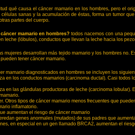
tud qué causa el cáncer mamario en los hombres, pero el ori
 células sanas y la acumulación de éstas, forma un tumor que 
 otras partes del cuerpo.
 cáncer mamario en hombres?
todos nacemos con una pequeñ
 leche (lóbulos), conductos que llevan la leche hacia los pezo
las mujeres desarrollan más tejido mamario y los hombres no.
 pueden tener cáncer mamario.
ncer mamario diagnosticados en hombres se incluyen los siguien
a en los conductos mamarios (carcinoma ductal). Casi todos 
a en las glándulas productoras de leche (carcinoma lobular). 
o mamario.
cer. Otros tipos de cáncer mamario menos frecuentes que puede
ario inflamatorio.
ue aumentan el riesgo de cáncer mamario
redan genes anormales (mutados) de sus padres que aumentan 
enes, en especial en un gen llamado BRCA2, aumentan el riesgo